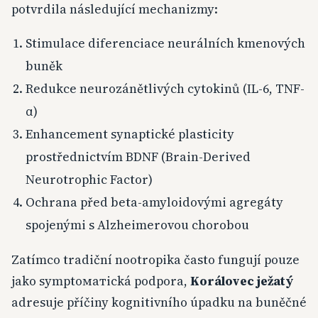
potvrdila následující mechanizmy:
Stimulace diferenciace neurálních kmenových
buněk
Redukce neurozánětlivých cytokinů (IL-6, TNF-
α)
Enhancement synaptické plasticity
prostřednictvím BDNF (Brain-Derived
Neurotrophic Factor)
Ochrana před beta-amyloidovými agregáty
spojenými s Alzheimerovou chorobou
Zatímco tradiční nootropika často fungují pouze
jako symptоматická podpora,
Korálovec ježatý
adresuje příčiny kognitivního úpadku na buněčné