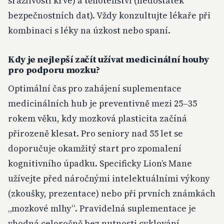
srážlivostí krve) a těhotenství (nedostatek
bezpečnostních dat). Vždy konzultujte lékaře při
kombinaci s léky na úzkost nebo spaní.
Kdy je nejlepší začít užívat medicinální houby
pro podporu mozku?
Optimální čas pro zahájení suplementace
medicinálních hub je preventivně mezi 25–35
rokem věku, kdy mozková plasticita začíná
přirozeně klesat. Pro seniory nad 55 let se
doporučuje okamžitý start pro zpomalení
kognitivního úpadku. Specificky Lion’s Mane
užívejte před náročnými intelektuálními výkony
(zkoušky, prezentace) nebo při prvních známkách
„mozkové mlhy“. Pravidelná suplementace je
vhodná celoročně bez nutnosti cyklování.