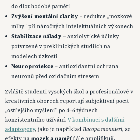
do dlouhodobé paměti
Zvýšení mentální clarity
– redukce „mozkové
mlhy“ při náročných intelektuálních výkonech
Stabilizace nálady
– anxiolytické účinky
potvrzené v preklinických studiích na
modelech úzkosti
Neuroprotekce
– antioxidantní ochrana
neuronů před oxidačním stresem
Zvláště studenti vysokých škol a profesionálové v
kreativních oborech reportují subjektivní pocit
„ostřejšího myšlení“ po 4–6 týdnech
konzistentního užívání.
V kombinaci s dalšími
adaptogeny
, jako je například
Bacopa monnieri
, se
efekty na
mozek a paměť
dále amplifikují.