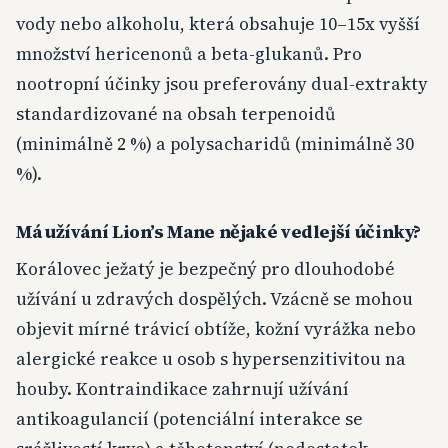
vody nebo alkoholu, která obsahuje 10–15x vyšší
množství hericenonů a beta-glukanů. Pro
nootropní účinky jsou preferovány dual-extrakty
standardizované na obsah terpenoidů
(minimálně 2 %) a polysacharidů (minimálně 30
%).
Má užívání Lion’s Mane nějaké vedlejší účinky?
Korálovec ježatý je bezpečný pro dlouhodobé
užívání u zdravých dospělých. Vzácně se mohou
objevit mírné trávicí obtíže, kožní vyrážka nebo
alergické reakce u osob s hypersenzitivitou na
houby. Kontraindikace zahrnují užívání
antikoagulancií (potenciální interakce se