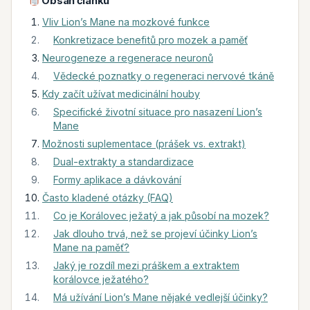
Obsah článku
Vliv Lion’s Mane na mozkové funkce
Konkretizace benefitů pro mozek a paměť
Neurogeneze a regenerace neuronů
Vědecké poznatky o regeneraci nervové tkáně
Kdy začít užívat medicinální houby
Specifické životní situace pro nasazení Lion’s
Mane
Možnosti suplementace (prášek vs. extrakt)
Dual-extrakty a standardizace
Formy aplikace a dávkování
Často kladené otázky (FAQ)
Co je Korálovec ježatý a jak působí na mozek?
Jak dlouho trvá, než se projeví účinky Lion’s
Mane na paměť?
Jaký je rozdíl mezi práškem a extraktem
korálovce ježatého?
Má užívání Lion’s Mane nějaké vedlejší účinky?