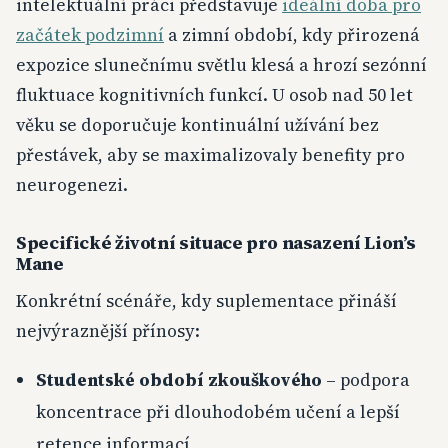
intelektuální práci představuje
ideální doba pro
začátek podzimní
a zimní období, kdy přirozená
expozice slunečnímu světlu klesá a hrozí sezónní
fluktuace kognitivních funkcí. U osob nad 50 let
věku se doporučuje kontinuální užívání bez
přestávek, aby se maximalizovaly benefity pro
neurogenezi.
Specifické životní situace pro nasazení Lion’s
Mane
Konkrétní scénáře, kdy suplementace přináší
nejvýraznější přínosy:
Studentské období zkouškového
– podpora
koncentrace při dlouhodobém učení a lepší
retence informací