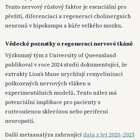
Tento nervový růstový faktor je esenciální pro
přežití, diferenciaci a regeneraci cholinergních
neuronů v hipokampu a kůře velkého mozku.
Vědecké poznatky o regeneraci nervové tkáně
Výzkumný tým z University of Queensland
publikoval v roce 2024 studii dokumentující, že
extrakty Lion’s Mane urychlují remyelinizaci
poškozených nervových vláken u
experimentálních modelů. Tento nález má
potenciální implikace pro pacienty s
roztroušenou sklerózou nebo periferní
neuropatií.
Další metaanalýza zahrnující
data z let 2020–2025