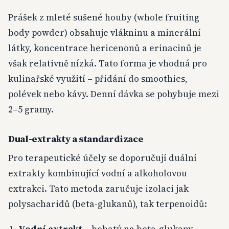
Prášek z mleté sušené houby (whole fruiting
body powder) obsahuje vlákninu a minerální
látky, koncentrace hericenonů a erinacinů je
však relativně nízká. Tato forma je vhodná pro
kulinařské využití – přidání do smoothies,
polévek nebo kávy. Denní dávka se pohybuje mezi
2–5 gramy.
Dual-extrakty a standardizace
Pro terapeutické účely se doporučují duální
extrakty kombinující vodní a alkoholovou
extrakci. Tato metoda zaručuje izolaci jak
polysacharidů (beta-glukanů), tak terpenoidů:
Vodní extrakt
– bohatý na beta-glukany