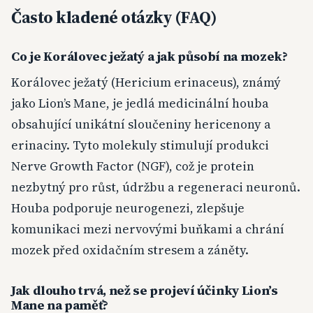
Často kladené otázky (FAQ)
Co je Korálovec ježatý a jak působí na mozek?
Korálovec ježatý (Hericium erinaceus), známý
jako Lion’s Mane, je jedlá medicinální houba
obsahující unikátní sloučeniny hericenony a
erinaciny. Tyto molekuly stimulují produkci
Nerve Growth Factor (NGF), což je protein
nezbytný pro růst, údržbu a regeneraci neuronů.
Houba podporuje neurogenezi, zlepšuje
komunikaci mezi nervovými buňkami a chrání
mozek před oxidačním stresem a záněty.
Jak dlouho trvá, než se projeví účinky Lion’s
Mane na paměť?