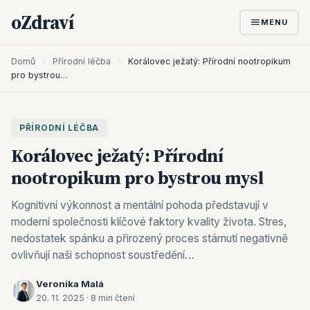
oZdraví
MENU
Domů
›
Přírodní léčba
›
Korálovec ježatý: Přírodní nootropikum
pro bystrou…
PŘÍRODNÍ LÉČBA
Korálovec ježatý: Přírodní
nootropikum pro bystrou mysl
Kognitivní výkonnost a mentální pohoda představují v
moderní společnosti klíčové faktory kvality života. Stres,
nedostatek spánku a přirozený proces stárnutí negativně
ovlivňují naši schopnost soustředění…
Veronika Malá
20. 11. 2025 · 8 min čtení